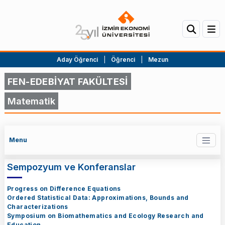
Aday Öğrenci
|
Öğrenci
|
Mezun
FEN-EDEBİYAT FAKÜLTESİ
Matematik
Menu
Sempozyum ve Konferanslar
Progress on Difference Equations
Ordered Statistical Data: Approximations, Bounds and
Characterizations
Symposium on Biomathematics and Ecology Research and
Education