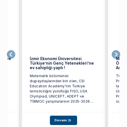
tik ve
İzmir Ekonomi Üniversitesi
Mate
Türkiye’nin Genç Yetenekleri'ne
Öğren
ev sahipliği yaptı !
Araşt
Matematik bölümünün
TÜBİT
dışpaydaşlarından biri olan, CSI
Progra
Education Academy’nin Türkiye
tarafı
temsilciliğini yürüttüğü FISO, USA
Üniver
Olympiad, UNICEPT, ADEPT ve
Proje
TİBMOC yarışmalarının 2025-2026 ...
sonuçl
Devamı