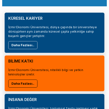
KÜRESEL KARİYER
İzmir Ekonomi Üniversitesi, dünya çapında bir üniversiteye
dönüşürken aynı zamanda küresel çapta yetkinliğe sahip
başarılı gençler yetiştirir.
Daha Fazlası..
BİLİME KATKI
İzmir Ekonomi Üniversitesi, nitelikli bilgi ve yetkin
teknolojiler üretir.
Daha Fazlası..
İNSANA DEĞER
İzmir Ekonomi Üniversitesi, toplumsal fayda üretmeyi varlık