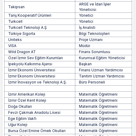
ARGE ve İdari İşler
Takipsan
Yöneticisi
Tariş Kooperatif Ürünleri
Yönetici
Turkcell
Yönetici
Turkcell Teknoloji A.Ş
İş Analisti
Türkiye Sigorta
Bilgi Teknolojileri
Uniteks
Proje Uzmanı
VISA
Müdür
Wild Dragon AT
Finans Sorumlusu
Özel İzmir Sev Eğitim Kurumları
Kurumsal Eğitim Yöneticisi
İpekyolu Kalkınma Ajansı
Başkan
İzmir Ekonomi Üniversitesi
Finans Uzman Yardımcısı
İzmir Ekonomi Üniversitesi
Tanıtım Uzman Yardımcısı
İzmir İnovasyon ve Teknoloji A.Ş.
Büro Personeli
İzmir Amerikan Koleji
Matematik Öğretmeni
İzmir Özel Kent Koleji
Matematik Öğretmeni
Doğa Okulları
Matematik Öğretmeni
Fevzi Çakmak Anadolu Lisesi
Matematik Öğretmeni
Ege Eğitim Vakfı
Matematik Öğretmeni
Uğur Koleji
Matematik Öğretmeni
Bursa Özel Emine Örnek Okulları
Matematik Öğretmeni