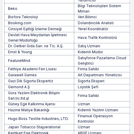
Yardımcısı
Bilgi Teknolojileri Sistem
Beko
Mimarı
Bisfora Teknoloji
Veri Bilimci
Booking.com
Dolandırıcılık Analisti
Cinsiyet Eşitliği İzleme Derneği
Yerel Koordinatör
Devlet Hava Meydanları İşletmesi
Hava Trafik Kontrolörü
Genel Müdürlüğü
Dr. Oetker Gıda San. ve Tic. A.Ş.
Satış Uzmanı
Ernst & Young
Kıdemli Müdür
Satışforce Pazarlama Cloud
FeatureMind
Geliştirici
Fethiye Akademi Fen Lisesi
Firma Sahibi
Garawell Games
Art Departmanı Yöneticisi
Gazi Dik Sigorta Ekspertiz
Sigorta Eksperi
Gemond A.Ş
Lojistik Şefi
Gora Yazılım Elektronik Bilişim
Firma Sahibi
San.tic.ltd.şt
Güney Ege Kalkınma Ajansı
Uzman
Hazine Maliye Bakanlığı
Kıdemli Yazılım Uzmanı
Finansal Operasyon
Hugo Boss Textile Industries, LTD.
Kontrolör
Japan Tobacco Stajyerational
Uzman
Kentkart Ege Elektronik
ARGE Uzmanı