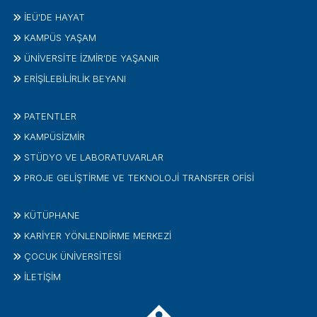
İEÜ'DE HAYAT
KAMPÜS YAŞAM
ÜNİVERSİTE İZMİR'DE YAŞANIR
ERİŞİLEBİLİRLİK BEYANI
PATENTLER
KAMPÜSİZMIR
STÜDYO VE LABORATUVARLAR
PROJE GELIŞTIRME VE TEKNOLOJI TRANSFER OFISI
KÜTÜPHANE
KARİYER YÖNLENDİRME MERKEZİ
ÇOCUK ÜNIVERSITESI
İLETIŞIM