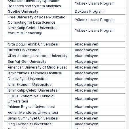
Syracuse University Operation
Yüksek Lisans Programı
Research and System Analytics
Goethe University
Doktora Programı
Free University of Bozen-Bolzano
Yüksek Lisans Programı
Computing for Data Science
İzmir Katip Çelebi Üniversitesi
Yüksek Lisans Programı
Yazılım Mühendisliği
Orta Doğu Teknik Üniversitesi
Akademisyen
Bilkent Üniversitesi
Akademisyen
Xi'an Jiaotong-Liverpool University
Akademisyen
Sun Yat-Sen University
Akademisyen
American University of Middle East
Akademisyen
İzmir Yüksek Teknoloji Enstitüsü
Akademisyen
Dokuz Eylül Üniversitesi
Akademisyen
İzmir Ekonomi Üniversitesi
Akademisyen
İzmir Katip Çelebi Üniversitesi
Akademisyen
TOBB Ekonomi ve Teknoloji
Akademisyen
Üniversitesi
Yıldırım Beyazıt Üniversitesi
Akademisyen
Adnan Menderes Üniversitesi
Akademisyen
Sivas Cumhuriyet Üniversitesi
Akademisyen
Doğu Akdeniz Üniversitesi
Akademisyen