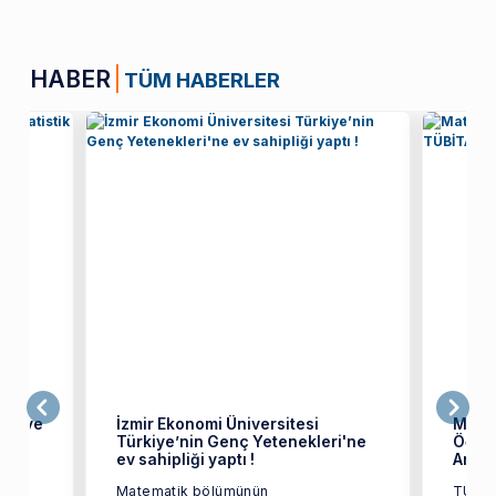
HABER
TÜM HABERLER
tik ve
İzmir Ekonomi Üniversitesi
Mate
Türkiye’nin Genç Yetenekleri'ne
Öğren
ev sahipliği yaptı !
Araşt
Matematik bölümünün
TÜBİT