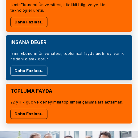
İzmir Ekonomi Üniversitesi, nitelikli bilgi ve yetkin
teknolojiler üretir.
Daha Fazlası..
İNSANA DEĞER
İzmir Ekonomi Üniversitesi, toplumsal fayda üretmeyi varlık
nedeni olarak görür.
Daha Fazlası..
TOPLUMA FAYDA
22 yıllık güç ve deneyimini toplumsal çalışmalara aktarmak..
Daha Fazlası..