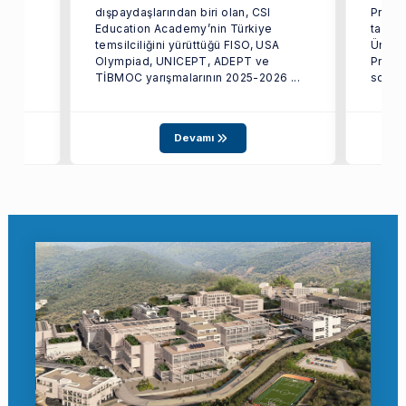
dışpaydaşlarından biri olan, CSI
Progra
Education Academy’nin Türkiye
tarafı
temsilciliğini yürüttüğü FISO, USA
Üniver
Olympiad, UNICEPT, ADEPT ve
Proje
TİBMOC yarışmalarının 2025-2026 ...
sonuçl
Devamı