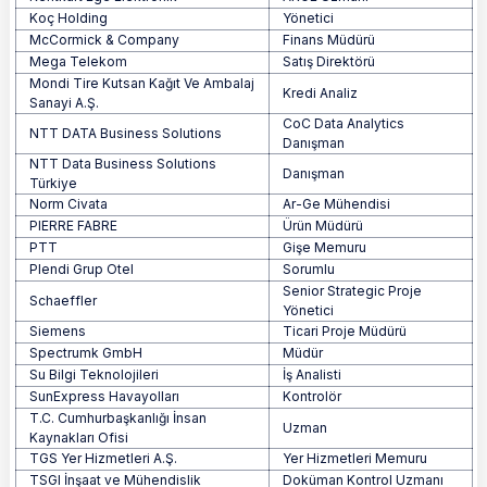
Koç Holding
Yönetici
McCormick & Company
Finans Müdürü
Mega Telekom
Satış Direktörü
Mondi Tire Kutsan Kağıt Ve Ambalaj
Kredi Analiz
Sanayi A.Ş.
CoC Data Analytics
NTT DATA Business Solutions
Danışman
NTT Data Business Solutions
Danışman
Türkiye
Norm Civata
Ar-Ge Mühendisi
PIERRE FABRE
Ürün Müdürü
PTT
Gişe Memuru
Plendi Grup Otel
Sorumlu
Senior Strategic Proje
Schaeffler
Yönetici
Siemens
Ticari Proje Müdürü
Spectrumk GmbH
Müdür
Su Bilgi Teknolojileri
İş Analisti
SunExpress Havayolları
Kontrolör
T.C. Cumhurbaşkanlığı İnsan
Uzman
Kaynakları Ofisi
TGS Yer Hizmetleri A.Ş.
Yer Hizmetleri Memuru
TSGI İnşaat ve Mühendislik
Doküman Kontrol Uzmanı