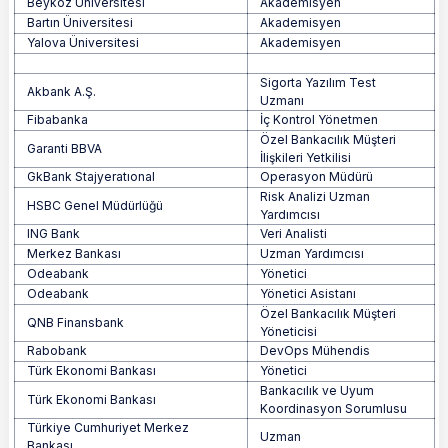
Beykoz Üniversitesi
Akademisyen
Bartın Üniversitesi
Akademisyen
Yalova Üniversitesi
Akademisyen
Sigorta Yazılım Test
Akbank A.Ş.
Uzmanı
Fibabanka
İç Kontrol Yönetmen
Özel Bankacılık Müşteri
Garanti BBVA
İlişkileri Yetkilisi
GkBank Stajyeratıonal
Operasyon Müdürü
Risk Analizi Uzman
HSBC Genel Müdürlüğü
Yardımcısı
ING Bank
Veri Analisti
Merkez Bankası
Uzman Yardımcısı
Odeabank
Yönetici
Odeabank
Yönetici Asistanı
Özel Bankacılık Müşteri
QNB Finansbank
Yöneticisi
Rabobank
DevOps Mühendis
Türk Ekonomi Bankası
Yönetici
Bankacılık ve Uyum
Türk Ekonomi Bankası
Koordinasyon Sorumlusu
Türkiye Cumhuriyet Merkez
Uzman
Bankası