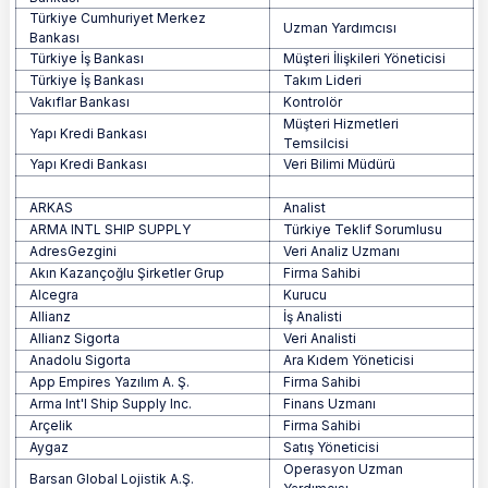
Türkiye Cumhuriyet Merkez
Uzman Yardımcısı
Bankası
Türkiye İş Bankası
Müşteri İlişkileri Yöneticisi
Türkiye İş Bankası
Takım Lideri
Vakıflar Bankası
Kontrolör
Müşteri Hizmetleri
Yapı Kredi Bankası
Temsilcisi
Yapı Kredi Bankası
Veri Bilimi Müdürü
ARKAS
Analist
ARMA INTL SHIP SUPPLY
Türkiye Teklif Sorumlusu
AdresGezgini
Veri Analiz Uzmanı
Akın Kazançoğlu Şirketler Grup
Firma Sahibi
Alcegra
Kurucu
Allianz
İş Analisti
Allianz Sigorta
Veri Analisti
Anadolu Sigorta
Ara Kıdem Yöneticisi
App Empires Yazılım A. Ş.
Firma Sahibi
Arma Int'l Ship Supply Inc.
Finans Uzmanı
Arçelik
Firma Sahibi
Aygaz
Satış Yöneticisi
Operasyon Uzman
Barsan Global Lojistik A.Ş.