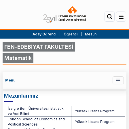
Aday Öğrenci
|
Öğrenci
|
Mezun
FEN-EDEBİYAT FAKÜLTESİ
Matematik
Menu
Mezunlarımız
İsviçre Bern Üniversitesi İstatistik
Mezunlarımız
Yüksek Lisans Programı
ve Veri Bilimi
London School of Economics and
Yüksek Lisans Programı
Political Sciences