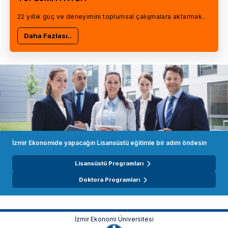
22 yıllık güç ve deneyimini toplumsal çalışmalara aktarmak..
Daha Fazlası..
İzmir Ekonomide yapacağın Lisansüstü eğitimle bir adım öndesin
Lisansüstü Programları
Doktora Programları
İzmir Ekonomi Üniversitesi