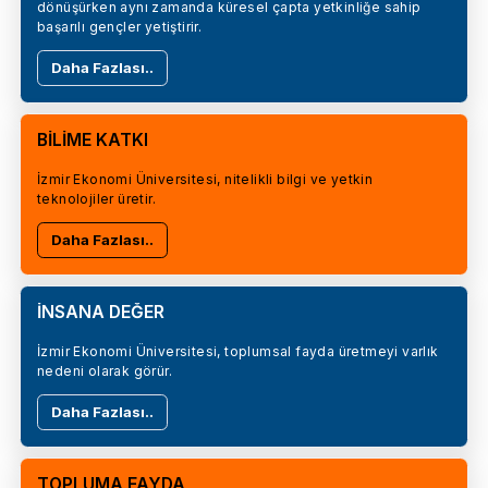
dönüşürken aynı zamanda küresel çapta yetkinliğe sahip
başarılı gençler yetiştirir.
Daha Fazlası..
BİLİME KATKI
İzmir Ekonomi Üniversitesi, nitelikli bilgi ve yetkin
teknolojiler üretir.
Daha Fazlası..
İNSANA DEĞER
İzmir Ekonomi Üniversitesi, toplumsal fayda üretmeyi varlık
nedeni olarak görür.
Daha Fazlası..
TOPLUMA FAYDA