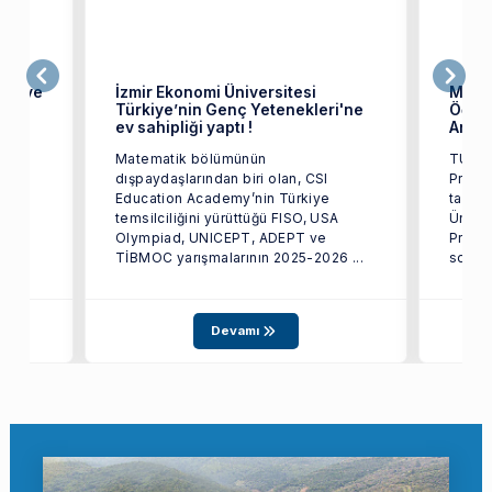
tik ve
İzmir Ekonomi Üniversitesi
Mate
Türkiye’nin Genç Yetenekleri'ne
Öğren
ev sahipliği yaptı !
Araşt
Matematik bölümünün
TÜBİT
dışpaydaşlarından biri olan, CSI
Progra
Education Academy’nin Türkiye
tarafı
temsilciliğini yürüttüğü FISO, USA
Üniver
Olympiad, UNICEPT, ADEPT ve
Proje
TİBMOC yarışmalarının 2025-2026 ...
sonuçl
Devamı