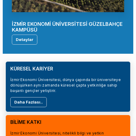
İZMİR EKONOMİ ÜNİVERSİTESİ GÜZELBAHÇE
KAMPÜSÜ
Detaylar
KÜRESEL KARİYER
İzmir Ekonomi Üniversitesi, dünya çapında bir üniversiteye
dönüşürken aynı zamanda küresel çapta yetkinliğe sahip
başarılı gençler yetiştirir.
Daha Fazlası..
BİLİME KATKI
İzmir Ekonomi Üniversitesi, nitelikli bilgi ve yetkin