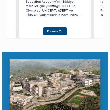
Education Academy’nin Türkiye
tarafı
temsilciliğini yürüttüğü FISO, USA
Üniver
Olympiad, UNICEPT, ADEPT ve
Proje
TİBMOC yarışmalarının 2025-2026 ...
sonuçl
Devamı