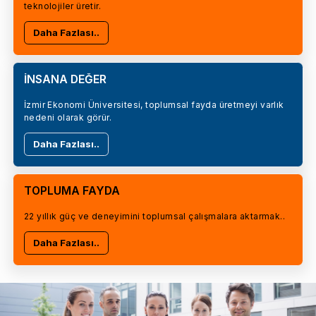
teknolojiler üretir.
Daha Fazlası..
İNSANA DEĞER
İzmir Ekonomi Üniversitesi, toplumsal fayda üretmeyi varlık
nedeni olarak görür.
Daha Fazlası..
TOPLUMA FAYDA
22 yıllık güç ve deneyimini toplumsal çalışmalara aktarmak..
Daha Fazlası..