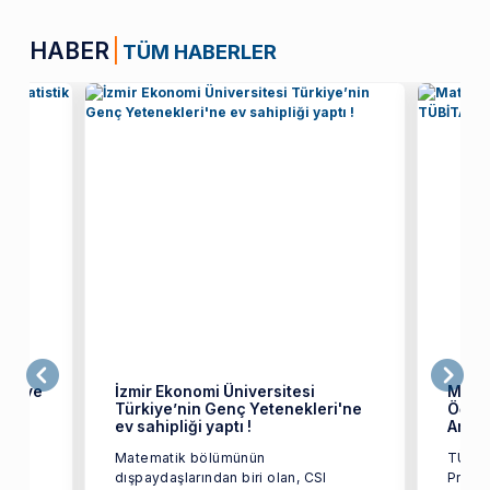
HABER
TÜM HABERLER
tik ve
İzmir Ekonomi Üniversitesi
Mate
Türkiye’nin Genç Yetenekleri'ne
Öğren
ev sahipliği yaptı !
Araşt
Matematik bölümünün
TÜBİT
dışpaydaşlarından biri olan, CSI
Progra