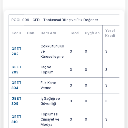
Havuza bağlı dersler tablosu
POOL 006 - GED - Toplumsal Bilinç ve Etik Değerler
Yerel
Kodu
Önk.
Ders Adı
Teori
Uyg/Lab
AK
Kredi
Çokkültürlülük
GEET
ve
3
0
3
5
202
Küreselleşme
GEET
İlaç ve
3
0
3
4
203
Toplum
GEET
Etik Karar
3
0
3
4
304
Verme
GEET
İş Sağlığı ve
3
0
3
5
309
Güvenliği
Toplumsal
GEET
Cinsiyet ve
3
0
3
4
310
Medya