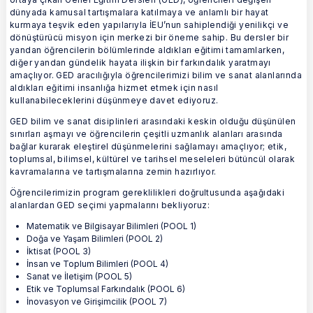
dünyada kamusal tartışmalara katılmaya ve anlamlı bir hayat
kurmaya teşvik eden yapılarıyla İEU’nun sahiplendiği yenilikçi ve
dönüştürücü misyon için merkezi bir öneme sahip. Bu dersler bir
yandan öğrencilerin bölümlerinde aldıkları eğitimi tamamlarken,
diğer yandan gündelik hayata ilişkin bir farkındalık yaratmayı
amaçlıyor. GED aracılığıyla öğrencilerimizi bilim ve sanat alanlarında
aldıkları eğitimi insanlığa hizmet etmek için nasıl
kullanabileceklerini düşünmeye davet ediyoruz.
GED bilim ve sanat disiplinleri arasındaki keskin olduğu düşünülen
sınırları aşmayı ve öğrencilerin çeşitli uzmanlık alanları arasında
bağlar kurarak eleştirel düşünmelerini sağlamayı amaçlıyor; etik,
toplumsal, bilimsel, kültürel ve tarihsel meseleleri bütüncül olarak
kavramalarına ve tartışmalarına zemin hazırlıyor.
Öğrencilerimizin program gereklilikleri doğrultusunda aşağıdaki
alanlardan GED seçimi yapmalarını bekliyoruz:
Matematik ve Bilgisayar Bilimleri (POOL 1)
Doğa ve Yaşam Bilimleri (POOL 2)
İktisat (POOL 3)
İnsan ve Toplum Bilimleri (POOL 4)
Sanat ve İletişim (POOL 5)
Etik ve Toplumsal Farkındalık (POOL 6)
İnovasyon ve Girişimcilik (POOL 7)