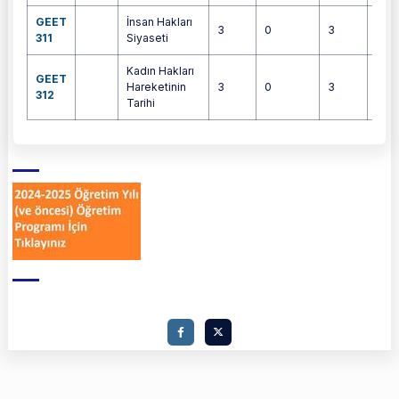
GEET
İnsan Hakları
3
0
3
4
311
Siyaseti
Kadın Hakları
GEET
Hareketinin
3
0
3
6
312
Tarihi