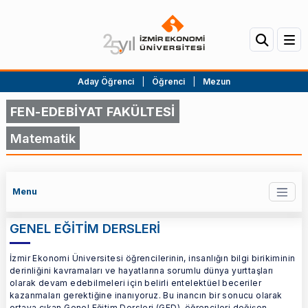
Aday Öğrenci
|
Öğrenci
|
Mezun
FEN-EDEBİYAT FAKÜLTESİ
Matematik
Menu
GENEL EĞİTİM DERSLERİ
İzmir Ekonomi Üniversitesi öğrencilerinin, insanlığın bilgi birikiminin
derinliğini kavramaları ve hayatlarına sorumlu dünya yurttaşları
olarak devam edebilmeleri için belirli entelektüel beceriler
kazanmaları gerektiğine inanıyoruz. Bu inancın bir sonucu olarak
ortaya çıkan Genel Eğitim Dersleri (GED), öğrencileri değişen